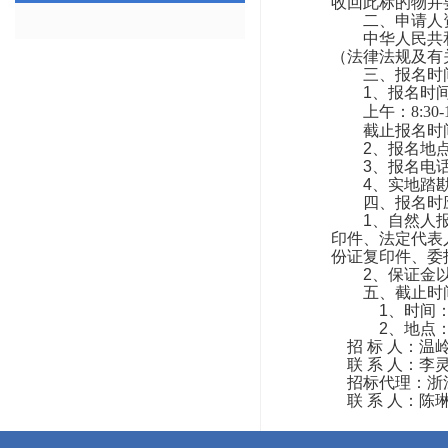
收回此标的物并
二、申请人
中华人民共
（法律法规及有
三、报名时
1、报名时
上午：
8:30
截止报名时
2、报名地点
3、报名电话：
4、实地踏
四、报名时
1、自然人
印件、法定代表
份证复印件、委
2、保证金
五、截止时
1、时间：
2、地点
招
标
人：
温
联
系
人：
李
招标代理：
浙
联
系
人：
陈