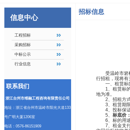
招标信息
信息中心
工程招标
采购招标
中标公示
行业信息
受温岭市箬
行招租，现将有
一、租赁标
联系我们
1、租赁标
地为准
。
浙江台州市维融工程咨询有限责任公司
2、招租方
3
、租赁期
地址：浙江省台州市温岭市阳光大道133
4、投标保
5、
标底价
号广明大厦1206室
6、标的用
7、租金支
电话：0576-86151909