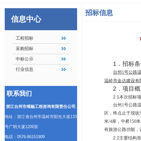
招标信息
信息中心
工程招标
采购招标
中标公示
1．招标条
行业信息
台州
1号公路
温岭市金达建设有
2．项目
联系我们
2.1本次招
台州
1号公路
浙江台州市维融工程咨询有限责任公司
区，终点止于现状洞下
地址：浙江省台州市温岭市阳光大道133
米/4座，中桥15
号广明大厦1206室
有旅游公路功能，设
电话：0576-86151909
2.2主要结构