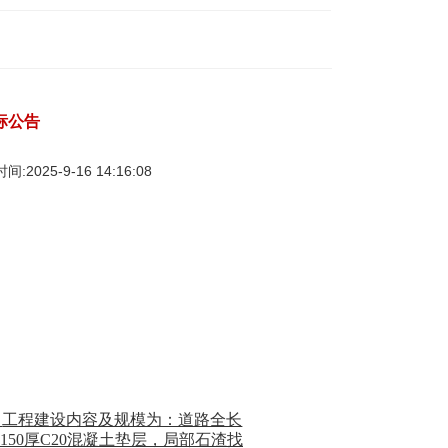
标公告
25-9-16 14:16:08
，
工程建设内容及规模为：道路全长
150
厚
C20
混凝土垫层，局部石渣找