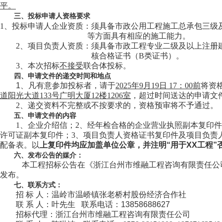
平
。
三
、投标申请人资格要求
1
、投标申请人企业资质：
须具备市政公用工程施工总承包三级
等方面具有相应的施工能力。
2
、项目负责人资质：须具备市政工程专业二级及以上注册
核合格证书（
B
类证书）。
3
、本次招标
不接受
联合体投标。
四
、申请文件的递交
时间和地点
1、凡有意参加投标者
，
请于
2025
年
9
月
19
日
17
：
00
前
将资
道阳光大道
133
号广明大厦
12
楼
1206
室
，超过时间送达的申请文
2
、递交资料不完整或不按要求的，资格预审将不予通过。
五
、申请文件的
内容
1
、企业介绍信；
2
、经年检合格的企业营业执照副本复印件
许可证副本复印件；
3
、
项目负责人资格证书复印件及项目负责
配备表。以
上复印件均应加盖单位公章，并注明
“
用于
ХХ工程
六
、
发布公告的媒介
：
本工程招标公告在《
浙江台州市维融工程咨询有限责任公
发布。
七
、联系
方式
：
招
标
人：
温岭市温峤镇张老桥村股份经济合作社
联
系
人：
叶先生
联系电话：
13858688627
招标代理：
浙江台州市维融工程咨询有限责任公司