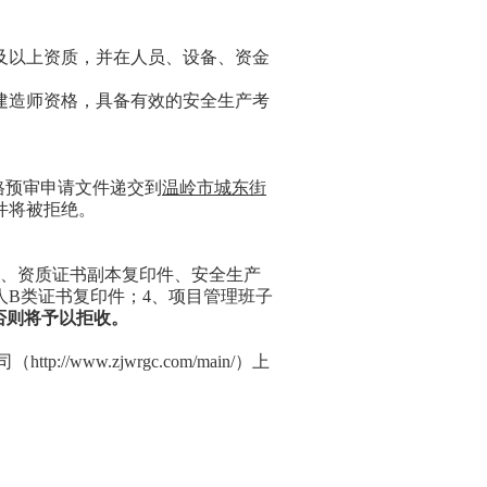
及以上资质，并在人员、设备、资金
建造师资格，具备有效的安全生产考
格预审
申请文件递交到
温岭市城东街
件将被拒绝。
、资质证书副本复印件、安全生产
人
B
类证书复印件；
4
、项目管理班子
”否则将予以拒收。
司
（
http://www.zjwrgc.com/main/
）上