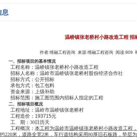
信息
温峤镇张老桥村小路改造工程 招
作者:维融工程咨询 来源:维融工程咨询 阅读:809 时间:20
一、招标项目的基本情况
工程名称：
温峤镇张老桥村小路改造工程
招标人
名称：
温岭市温峤镇张老桥村股份经济合作社
招标方式：
公开招标
承包方式：包工包料
资金来源：
上级补助
招标范围：
施工图范围内
招标
人指定的
工程
二
、招标项目
概况
工程地址：温岭市
温峤镇张老桥村
工程造价：
193715
元
工
期：
3
0
日历天
工程概况：
本工程为温岭市
温峤镇张老桥村小路改造工程
约
220
米，道路全宽
2
米，车行道结构采用
80
厚旧石板路，垫层为